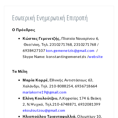
Εσωτερική Ενημερωτική Επιτροπή
Ο
Πρόεδρος
Κώστας Γεμενετζής,
Πλατεία Ναυαρίνου 6,
Θεσ/νίκη, Τηλ. 2310271768, 2310271768 /
6938427107
kon.gemenetzis@gmail.com
/
Skype Name: konstantingemenetzis /
website
Τα Μέλη
Μαρία
Κορρέ,
Εθνικής Αντιστάσεως 63,
Χαλάνδρι, Τηλ. 210-8088254, 6936718664
mariakorre19@gmail.com
Ελένη
Κουλούτζου,
Λ.Κηφισίας 174 & Βεάκη
2, Ν.Ψυχικό, Τηλ.210-6748871, 6932081399
ekouloutzou@gmail.com
Ηλιοπούλου Τριανταφυλλιά,
Ολυμπίων 10,